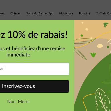
ques
Crèmes
Soins du Bain et Spa
Must-have
Pour Lui
Coffrets C
ACCUEIL
SOINS DE BEAUTÉ
Sh