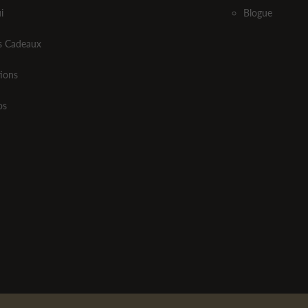
i
Blogue
ts Cadeaux
ions
os