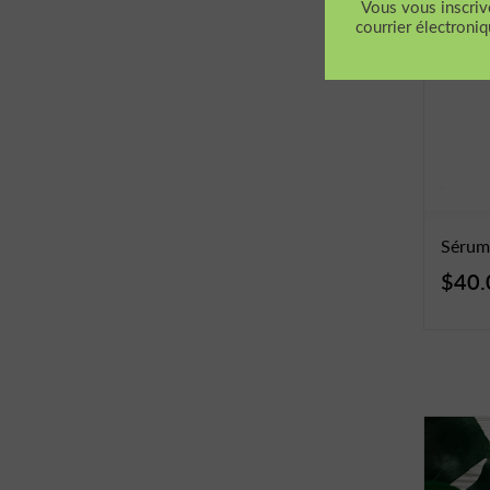
Sérum 
$40.