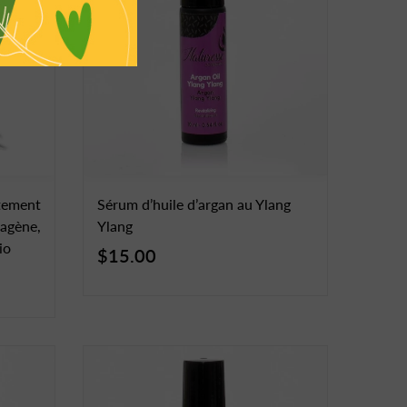
itement
Sérum d’huile d’argan au Ylang
lagène,
Ylang
io
$15.00