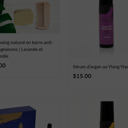
ing naturel en barre anti-
eaisons | Lavande et
ille
00
Sérum d’argan au Ylang Yla
$15.00