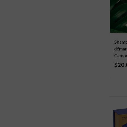
Shampo
démang
Camom
$20.