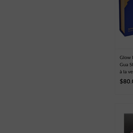
Glow 
Gua Sh
à la v
$80.