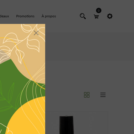
0
adeaux
Promotions
À propos
ow :